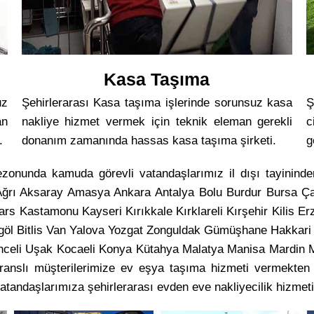
Kasa Taşıma
uz
Şehirlerarası Kasa taşıma işlerinde sorunsuz kasa
Ş
an
nakliye hizmet vermek için teknik eleman gerekli
c
.
donanım zamanında hassas kasa taşıma şirketi.
g
ezonunda kamuda görevli vatandaşlarımız il dışı tayinind
Ağrı Aksaray Amasya Ankara Antalya Bolu Burdur Bursa Ç
s Kastamonu Kayseri Kırıkkale Kırklareli Kırşehir Kilis E
ngöl Bitlis Van Yalova Yozgat Zonguldak Gümüşhane Hakkari
Tunceli Uşak Kocaeli Konya Kütahya Malatya Manisa Mardi
eranslı müşterilerimize ev eşya taşıma hizmeti vermekte
tandaşlarımıza şehirlerarası evden eve nakliyecilik hizmeti