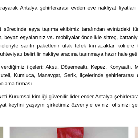
arayarak Antalya şehirlerarası evden eve nakliyat fiyatlar
at sürecinde eşya taşıma ekibimiz tarafından evinizdeki tü
 beyaz eşyalarınız vs. mobilyalar öncelikle sitreç, battaniy
eleriyle sarılır paketlenir ufak tefek kırılacaklar kolilere
eviyatı belirtilir nakliye aracına taşınmaya hazır hale getiri
 verdiğimiz ilçeleri; Aksu, Döşemealtı, Kepez, Konyaaltı, 
eli, Kumluca, Manavgat, Serik, ilçelerinde şehirlerarası
olama firması.
eti Kurumsal kimliği güvenilir lider ender Antalya şehirlerar
yat keyfini yaşayın şirketimiz özveriyle evinizi ofisinizi ş