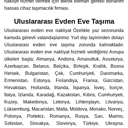
nakliye hizmet vermek için teknik eleman gerekli donanım
hassas cihaz taşımacılık firması.
Uluslararası Evden Eve Taşıma
Uluslararası evden eve nakliyat Özelikle yaz sezonunda
kamuda görevli vatandaşlarımız Yurt dışı tayininden dolayı
Uluslararası evden eve taşıma zorunda kalmaktadır.
Uluslararası evden eve nakliyat hizmeti verdiğimiz Avrupa
ülkeleri başta; Almanya, Andorra, Arnavutluk, Avusturya,
Azerbaycan, Belarus, Belçika, Birleşik, Krallık, Bosna
Hersek, Bulgaristan, Çek, Cumhuriyeti, Danimarka,
Ermenistan, Estonya, Finlandiya, Fransa, Gürcistan,
Hırvatistan, Hollanda, İrlanda, İspanya, İsveç, İsviçre,
İtalya, İzlanda, Karadağ, Kazakistan, Kıbrıs, Cumhuriyeti,
Kuzey, Makedonya, Letonya, Lihtenştayn, Litvanya,
Lüksemburg, Macaristan, Malta, Moldova, Monako, Norveç,
Polonya, Portekiz, Romanya, Rusya, San, Marino,
Sırbistan, Slovakya, Slovenya, Türkiye, Ukrayna,