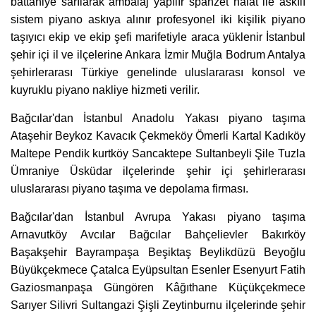
battaniye sarılarak ambalaj yapılır spanzet halat ile askılı
sistem piyano askıya alınır profesyonel iki kişilik piyano
taşıyıcı ekip ve ekip şefi marifetiyle araca yüklenir İstanbul
şehir içi il ve ilçelerine Ankara İzmir Muğla Bodrum Antalya
şehirlerarası Türkiye genelinde uluslararası konsol ve
kuyruklu piyano nakliye hizmeti verilir.
Bağcılar'dan İstanbul Anadolu Yakası piyano taşıma
Ataşehir Beykoz Kavacık Çekmeköy Ömerli Kartal Kadıköy
Maltepe Pendik kurtköy Sancaktepe Sultanbeyli Şile Tuzla
Ümraniye Üsküdar ilçelerinde şehir içi şehirlerarası
uluslararası piyano taşıma ve depolama firması.
Bağcılar'dan İstanbul Avrupa Yakası piyano taşıma
Arnavutköy Avcılar Bağcılar Bahçelievler Bakırköy
Başakşehir Bayrampaşa Beşiktaş Beylikdüzü Beyoğlu
Büyükçekmece Çatalca Eyüpsultan Esenler Esenyurt Fatih
Gaziosmanpaşa Güngören Kâğıthane Küçükçekmece
Sarıyer Silivri Sultangazi Şişli Zeytinburnu ilçelerinde şehir