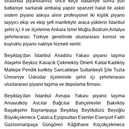
sırasında piyanolarınız önce keçe battaniye sonra yün
battaniye sarılarak ambalaj yapılır spanzet halat ile askılı
sistem piyano askıya alınır profesyonel iki kişilik piyano
taşıyıcı ekip ve ekip şefi marifetiyle araca yüklenir İstanbul
şehir içi il ve ilçelerine Ankara İzmir Muğla Bodrum Antalya
şehirlerarası Türkiye genelinde uluslararası konsol ve
kuyruklu piyano nakliye hizmeti verilir.
Beşiktaş'dan İstanbul Anadolu Yakası piyano taşıma
Ataşehir Beykoz Kavacık Çekmeköy Ömerli Kartal Kadıköy
Maltepe Pendik kurtköy Sancaktepe Sultanbeyli Şile Tuzla
Ümraniye Üsküdar ilçelerinde şehir içi şehirlerarası
uluslararası piyano taşıma ve depolama firması.
Beşiktaş'dan İstanbul Avrupa Yakası piyano taşıma
Arnavutköy Avcılar Bağcılar Bahçelievler Bakırköy
Başakşehir Bayrampaşa Beşiktaş Beylikdüzü Beyoğlu
Büyükçekmece Çatalca Eyüpsultan Esenler Esenyurt Fatih
Gaziosmanpaşa Güngören Kâğıthane Küçükçekmece