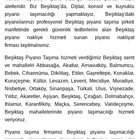
aletleridir. Biz Beşiktaş'da, Dijital, konsol ve kuyruklu
piyano taşımacılığı yapmaktayız, Beşiktaş'daki
piyanolarınızı profesyonel Beşiktaş piyano taşıma şirketi
marifetinde gerekli güvenlik tedbirlerini alan Beşiktaş
piyano nakliye hizmeti sunan piyano nakliyat
firması taşıtmalısınız.
Beşiktaş Piyano Taşıma hizmeti verdiğimiz Beşiktaş semt
ve mahallelri Abbasağa, Akatlar, Arnavutköy, Balmumcu,
Bebek, Cihannüma, Dikilitaş, Etiler, Gayrettepe, Konaklar,
Kuruçeşme, Kültür, Levazım, Levent, Mecidiye, Muradiye,
Nisbetiye, Ortaköy, Sinanpaşa, Türkali, Ulus, Vişnezade,
Yıldız, Akaretler, Aşiyan, Beşiktaş, Çırağan, Dolmabahçe,
Ihlamur, Karanfilköy, Maçka, Serencebey, Valideçeşme,
Beşiktaş mahallelerinde piyano taşımacılığı hizmeti
veriyoruz.
Piyano taşıma firmamız Beşiktaş piyano taşımacılığı