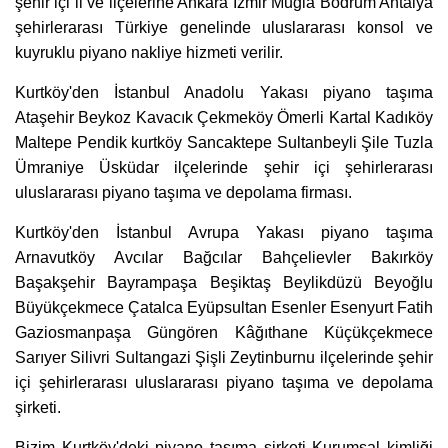
şehir içi il ve ilçelerine Ankara İzmir Muğla Bodrum Antalya
şehirlerarası Türkiye genelinde uluslararası konsol ve
kuyruklu piyano nakliye hizmeti verilir.
Kurtköy'den İstanbul Anadolu Yakası piyano taşıma
Ataşehir Beykoz Kavacık Çekmeköy Ömerli Kartal Kadıköy
Maltepe Pendik kurtköy Sancaktepe Sultanbeyli Şile Tuzla
Ümraniye Üsküdar ilçelerinde şehir içi şehirlerarası
uluslararası piyano taşıma ve depolama firması.
Kurtköy'den İstanbul Avrupa Yakası piyano taşıma
Arnavutköy Avcılar Bağcılar Bahçelievler Bakırköy
Başakşehir Bayrampaşa Beşiktaş Beylikdüzü Beyoğlu
Büyükçekmece Çatalca Eyüpsultan Esenler Esenyurt Fatih
Gaziosmanpaşa Güngören Kâğıthane Küçükçekmece
Sarıyer Silivri Sultangazi Şişli Zeytinburnu ilçelerinde şehir
içi şehirlerarası uluslararası piyano taşıma ve depolama
şirketi.
Bizim Kurtköy'deki piyano taşıma şirketi Kurumsal kimliği