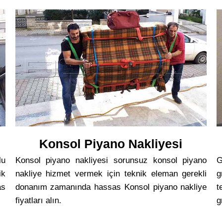
Konsol Piyano Nakliyesi
lu
Konsol piyano nakliyesi sorunsuz konsol piyano
G
ik
nakliye hizmet vermek için teknik eleman gerekli
g
as
donanım zamanında hassas Konsol piyano nakliye
t
fiyatları alın.
g