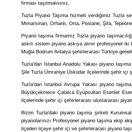
firması taşıtmalısınız.
Tuzla Piyano Taşıma hizmeti verdiğimiz Tuzla semt
Mimarsinan, Orhanlı, Orta, Postane, Şifa, Tepeören
Piyano taşıma firmamız Tuzla piyano taşımacılığı
askılı sistem piyano askıya alınır profesyonel iki k
Muğla Bodrum Antalya şehirlerarası Türkiye genelin
Tuzla'dan İstanbul Anadolu Yakası piyano taşım
Şile Tuzla Ümraniye Üsküdar ilçelerinde şehir içi 
Tuzla'dan İstanbul Avrupa Yakası piyano taşım
Büyükçekmece Çatalca Eyüpsultan Esenler Eseny
ilçelerinde şehir içi şehirlerarası uluslararası piy
Bizim Tuzla'daki piyano taşıma şirketi Kurumsal k
piyanolarınızı Profesyonel piyano taşıma ekip eki
ilçeden ilçeye şehir içi ve şehirlerarası piyano ta