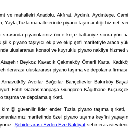
 ve mahallelri Anadolu, Akfırat, Aydınlı, Aydıntepe, Cami,
, Yayla,Tuzla mahallelerinde piyano taşımacılığı hizmeti ve
 sırasında piyanolarınız önce keçe battaniye sonra yün batt
işilik piyano taşıyıcı ekip ve ekip şefi marifetiyle araca yükl
de uluslararası konsol ve kuyruklu piyano nakliye hizmeti ve
a Ataşehir Beykoz Kavacık Çekmeköy Ömerli Kartal Kadıkö
şehirlerarası uluslararası piyano taşıma ve depolama firması
a Arnavutköy Avcılar Bağcılar Bahçelievler Bakırköy Baş
urt Fatih Gaziosmanpaşa Güngören Kâğıthane Küçükçekmec
ano taşıma ve depolama şirketi.
imliği güvenilir lider ender Tuzla piyano taşıma şirketi, 
pmanlarımız marifetinde özel piyano taşıma keyfini yaşayın ş
şıyoruz.
Şehirlerarası Evden Eve Nakliyat
sehirlerarasievdene