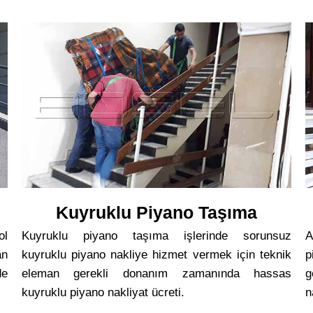
Kuyruklu Piyano Taşıma
ol
Kuyruklu piyano taşıma işlerinde sorunsuz
A
an
kuyruklu piyano nakliye hizmet vermek için teknik
p
de
eleman gerekli donanım zamanında hassas
g
kuyruklu piyano nakliyat ücreti.
n