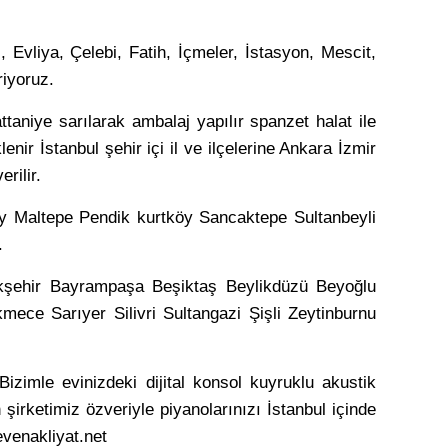
 Evliya, Çelebi, Fatih, İçmeler, İstasyon, Mescit,
riyoruz.
aniye sarılarak ambalaj yapılır spanzet halat ile
enir İstanbul şehir içi il ve ilçelerine Ankara İzmir
rilir.
y Maltepe Pendik kurtköy Sancaktepe Sultanbeyli
.
akşehir Bayrampaşa Beşiktaş Beylikdüzü Beyoğlu
e Sarıyer Silivri Sultangazi Şişli Zeytinburnu
Bizimle evinizdeki dijital konsol kuyruklu akustik
irketimiz özveriyle piyanolarınızı İstanbul içinde
venakliyat.net